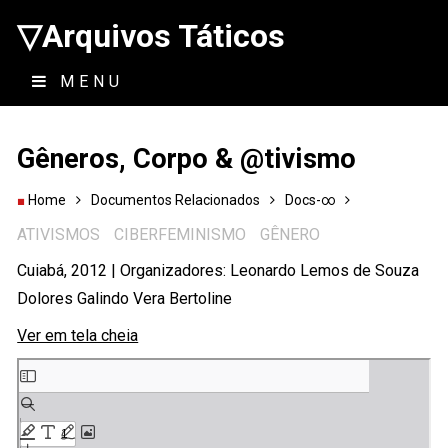
▽Arquivos Táticos
MENU
Gêneros, Corpo & @tivismo
Home
Documentos Relacionados
Docs-∞
ATIVISMOS
CIBERFEMINISMO
GÊNERO
Cuiabá, 2012 | Organizadores: Leonardo Lemos de Souza
Dolores Galindo Vera Bertoline
Ver em tela cheia
Skip
to
PDF
content