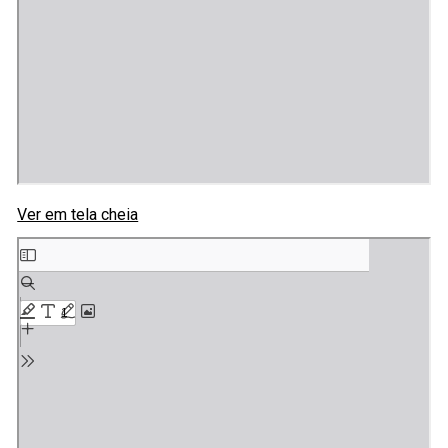
Ver em tela cheia
Skip
to
PDF
content