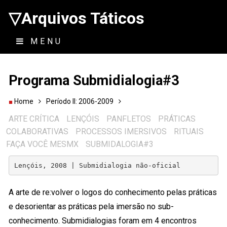
▽Arquivos Táticos
MENU
Programa Submidialogia#3
Home
Período II: 2006-2009
ARTE CRÍTICA
LENÇÓIS
PANFLETOS
PRÁTICAS
COLABORATIVAS
PROCESSOS IMERSIVOS
RITUAIS
FAÇA VOCÊ MESMX
SUBMIDALOGIA#3
Lençóis, 2008 | Submidialogia não-oficial
A arte de re:volver o logos do conhecimento pelas práticas
e desorientar as práticas pela imersão no sub-
conhecimento. Submidialogias foram em 4 encontros