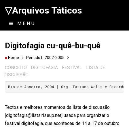
▽Arquivos Táticos
MENU
Digitofagia cu-quê-bu-quê
Home
Período I : 2002-2005
CONCEITO
DIGITOFAGIA
FESTIVAL
LISTA DE
DISCUSSÃO
Rio de Janeiro, 2004 | Org. Tatiana Wells e Ricardo 
Textos e melhores momentos da lista de discussão
[digitofagia@lists.riseup.net] usada para organizar o
festival digitofagia, que aconteceu de 14 a 17 de outubro