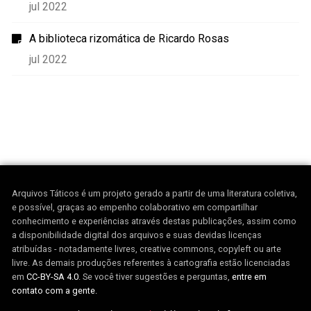
jul 2022
A biblioteca rizomática de Ricardo Rosas
jul 2022
Arquivos Táticos é um projeto gerado a partir de uma literatura coletiva,
e possível, graças ao empenho colaborativo em compartilhar
conhecimento e experiências através destas publicações, assim como
a disponibilidade digital dos arquivos e suas devidas licenças
atribuídas - notadamente livres, creative commons, copyleft ou arte
livre. As demais produções referentes à cartografia estão licenciadas
em
CC-BY-SA 4.0
. Se você tiver sugestões e perguntas,
entre em
contato com a gente.