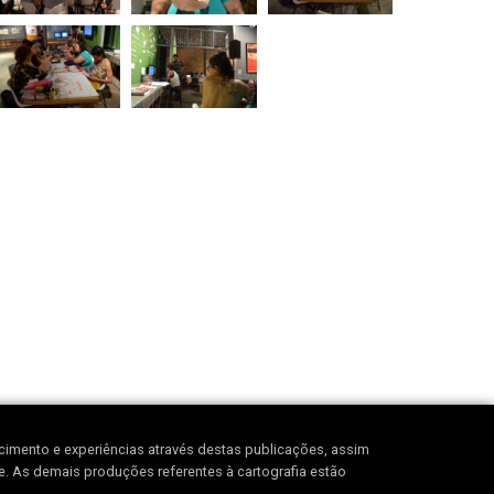
ecimento e experiências através destas publicações, assim
re. As demais produções referentes à cartografia estão