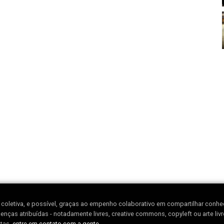
ra coletiva, e possível, graças ao empenho colaborativo em compartilhar conh
enças atribuídas - notadamente livres, creative commons, copyleft ou arte liv
ntas,
entre em contato com a gente.