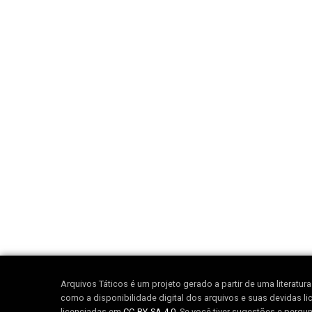
Arquivos Táticos é um projeto gerado a partir de uma literatu
como a disponibilidade digital dos arquivos e suas devidas lic
licenciadas em
CC-BY-SA 4.0
. Se você tiver sugestões e pergu