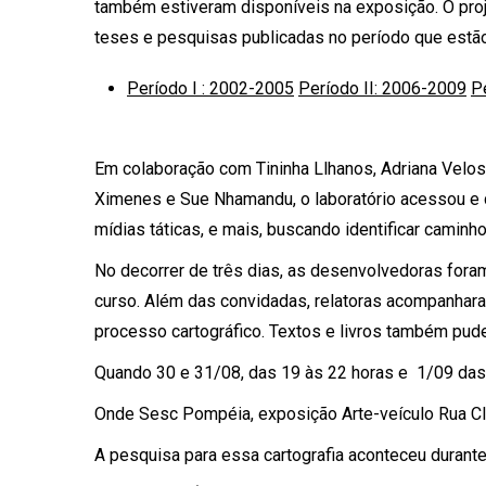
também estiveram disponíveis na exposição. O proje
teses e pesquisas publicadas no período que estão 
Período I : 2002-2005
Período II: 2006-2009
P
Em colaboração com Tininha Llhanos, Adriana Veloso
Ximenes e Sue Nhamandu, o laboratório acessou e d
mídias táticas, e mais, buscando identificar caminh
No decorrer de três dias, as desenvolvedoras for
curso. Além das convidadas, relatoras acompanhara
processo cartográfico. Textos e livros também pude
Quando 30 e 31/08, das 19 às 22 horas e
1/09 das
Onde Sesc Pompéia, exposição Arte-veículo Rua Cl
A pesquisa para essa cartografia aconteceu duran