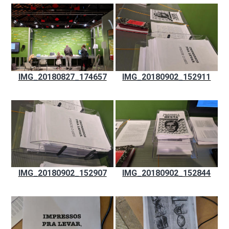
IMG_20180827_174657
IMG_20180902_152911
IMG_20180902_152907
IMG_20180902_152844