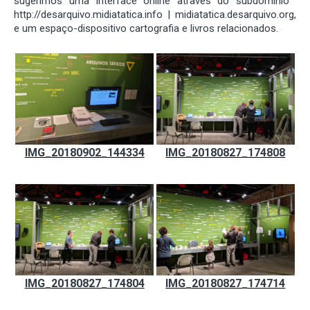
sugerimos uma interface online através do subdominio ​
http://desarquivo.midiatatica.info | midiatatica.desarquivo.org​,
e um espaço-dispositivo cartografia e livros relacionados.
IMG_20180902_144334
IMG_20180827_174808
IMG_20180827_174804
IMG_20180827_174714