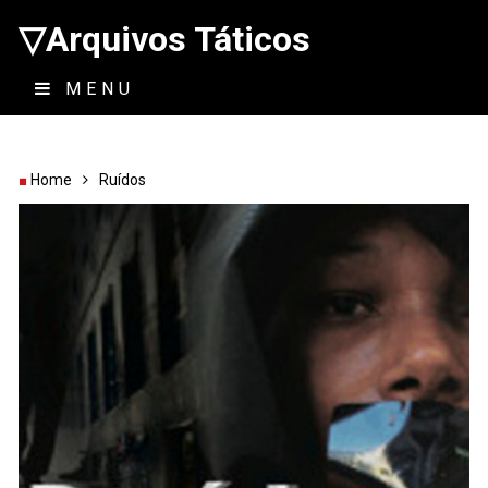
▽Arquivos Táticos
MENU
Home
Ruídos