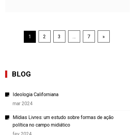
Posts
1
2
3
…
7
»
pagination
BLOG
Ideologia Californiana
mar 2024
Mídias Livres: um estudo sobre formas de ação
política no campo midiático
fev 2024