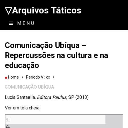
▽Arquivos Táticos
MENU
Comunicação Ubíqua –
Repercussões na cultura e na
educação
Home
Período V : ∞
COMUNICAÇÃO UBÍQUA
Lucia Santaella,
Editora Paulus
, SP (2013)
Ver em tela cheia
Skip
to